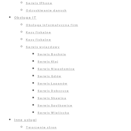
Serwis IPhone
Odzyskiwanie danych
Obsługa IT
Obsługa informatyczna firm
Kasy fiskalne
Kasy fiskalne
Serwis wyjazdowy
Serwis Bochnia
Serwis Kłaj
Serwis Niepołomice
Serwis Gdów
Serwis Łapanów
Serwis Dobczyce
Serwis Skawina
Serwis Spytkowice
Serwis Wieliczka
Inne usługi
Tworzenie stron