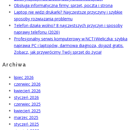
Obsługa informatyczna firmy: sprzęt, poczta i strona
Laptop nie widzi drukarki? Najczęstsze przyczyny i szybkie
sposoby rozwiązania problemu
Telefon działa wolno? 8 najczęstszych przyczyn i sposoby
naprawy telefonu (2026)
Profesjonalny serwis komputerowy w NCTI Wieliczka: szybka
naprawa PC i laptopów, darmowa diagnoza, dojazd gratis.
Zobacz, jak przywrócimy Twój sprzęt do życia!
Archiwa
lipiec 2026
czerwiec 2026
kwiecień 2026
styczeń 2026
czerwiec 2025
kwiecień 2025
marzec 2025
styczeń 2025