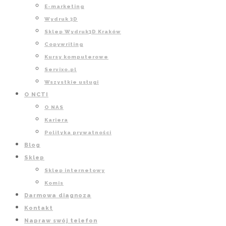
E-marketing
Wydruk 3D
Sklep Wydruk3D Kraków
Copywriting
Kursy komputerowe
Servixo.pl
Wszystkie usługi
O NCTI
O NAS
Kariera
Polityka prywatności
Blog
Sklep
Sklep internetowy
Komis
Darmowa diagnoza
Kontakt
Napraw swój telefon