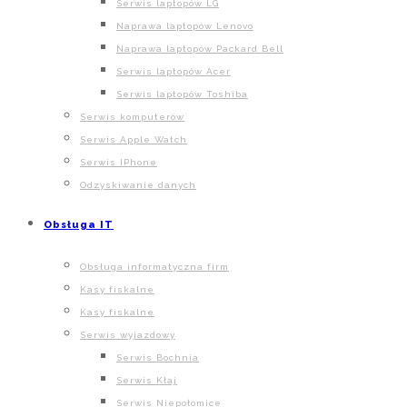
Serwis laptopów LG
Naprawa laptopów Lenovo
Naprawa laptopów Packard Bell
Serwis laptopów Acer
Serwis laptopów Toshiba
Serwis komputerów
Serwis Apple Watch
Serwis IPhone
Odzyskiwanie danych
Obsługa IT
Obsługa informatyczna firm
Kasy fiskalne
Kasy fiskalne
Serwis wyjazdowy
Serwis Bochnia
Serwis Kłaj
Serwis Niepołomice